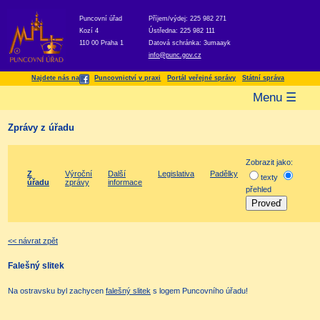
Puncovní úřad
Příjem/výdej: 225 982 271
Kozí 4
Ústředna: 225 982 111
110 00 Praha 1
Datová schránka: 3umaayk
info@punc.gov.cz
Najdete nás na
Puncovnictví v praxi
Portál veřejné správy
Státní správa
Menu ☰
Zprávy z úřadu
Zobrazit jako:
Z
Výroční
Další
Legislativa
Padělky
texty
úřadu
zprávy
informace
přehled
<< návrat zpět
Falešný slitek
Na ostravsku byl zachycen
falešný slitek
s logem Puncovního úřadu!