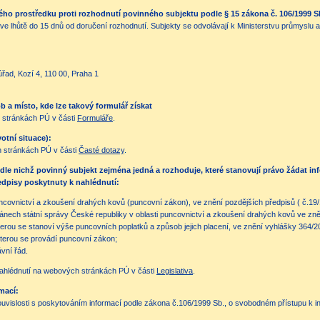
ého prostředku proti rozhodnutí povinného subjektu podle § 15 zákona č. 106/1999 S
 ve lhůtě do 15 dnů od doručení rozhodnutí. Subjekty se odvolávají k Ministerstvu průmyslu
ad, Kozí 4, 110 00, Praha 1
 a místo, kde lze takový formulář získat
 stránkách PÚ v části
Formuláře
.
otní situace):
 stránkách PÚ v části
Časté dotazy
.
odle nichž povinný subjekt zejména jedná a rozhoduje, které stanovují právo žádat in
ředpisy poskytnuty k nahlédnutí:
ncovnictví a zkoušení drahých kovů (puncovní zákon), ve znění pozdějších předpisů ( č.19/
gánech státní správy České republiky v oblasti puncovnictví a zkoušení drahých kovů ve zn
terou se stanoví výše puncovních poplatků a způsob jejich placení, ve znění vyhlášky 364/2
kterou se provádí puncovní zákon;
vní řád.
nahlédnutí na webových stránkách PÚ v části
Legislativa
.
mací:
uvislosti s poskytováním informací podle zákona č.106/1999 Sb., o svobodném přístupu k i