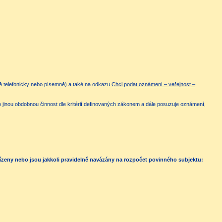
ně telefonicky nebo písemně) a také na odkazu
Chci podat oznámení – veřejnost –
 jinou obdobnou činnost dle kritérií definovaných zákonem a dále posuzuje oznámení,
ízeny nebo jsou jakkoli pravidelně navázány na rozpočet povinného subjektu: