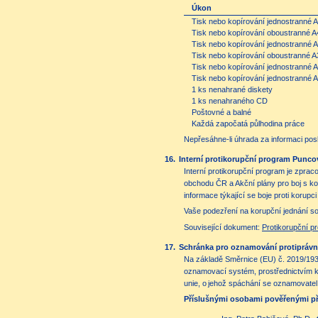
Úkon
Tisk nebo kopírování jednostranné A
Tisk nebo kopírování oboustranné A
Tisk nebo kopírování jednostranné A
Tisk nebo kopírování oboustranné A
Tisk nebo kopírování jednostranné 
Tisk nebo kopírování jednostranné 
1 ks nenahrané diskety
1 ks nenahraného CD
Poštovné a balné
Každá započatá půlhodina práce
Nepřesáhne-li úhrada za informaci posk
16.
Interní protikorupční program Punc
Interní protikorupční program je zpra
obchodu ČR a Akční plány pro boj s ko
informace týkající se boje proti korup
Vaše podezření na korupční jednání so
Související dokument:
Protikorupční 
17.
Schránka pro oznamování protiprávn
Na základě Směrnice (EU) č. 2019/193
oznamovací systém, prostřednictvím kt
unie, o jehož spáchání se oznamovatel 
Příslušnými osobami pověřenými př