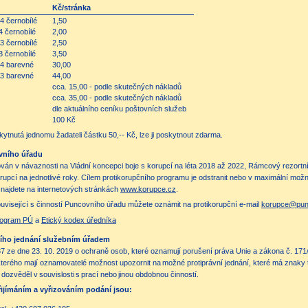
Kč/stránka
4 černobílé
1,50
4 černobílé
2,00
3 černobílé
2,50
3 černobílé
3,50
A4 barevné
30,00
A3 barevné
44,00
cca. 15,00 - podle skutečných nákladů
cca. 35,00 - podle skutečných nákladů
dle aktuálního ceníku poštovních služeb
100 Kč
ytnutá jednomu žadateli částku 50,-- Kč, lze ji poskytnout zdarma.
ovního úřadu
cován v návaznosti na Vládní koncepci boje s korupcí na léta 2018 až 2022, Rámcový rezortn
rupcí na jednotlivé roky. Cílem protikorupčního programu je odstranit nebo v maximální mo
ci najdete na internetových stránkách
www.korupce.cz
.
uvisející s činností Puncovního úřadu můžete oznámit na protikorupční e-mail
korupce@pun
program PÚ
a
Etický kodex úředníka
ího jednání služebním úřadem
7 ze dne 23. 10. 2019 o ochraně osob, které oznamují porušení práva Unie a zákona č. 171
erého mají oznamovatelé možnost upozornit na možné protiprávní jednání, které má znaky tr
dozvěděl v souvislosti s prací nebo jinou obdobnou činností.
ijímáním a vyřizováním podání jsou: