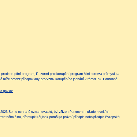
í protikorupční program, Rezortní protikorupční program Ministerstva průmyslu a
žné míře omezit předpoklady pro vznik korupčního jednání v rámci PÚ. Podrobné
c.gov.cz
.
/2023 Sb., o ochraně oznamovatelů, byl zřízen Puncovním úřadem vnitřní
estného činu, přestupku či jinak porušuje právní předpis nebo předpis Evropské