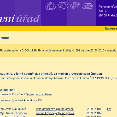
Puncovní úřad
Kozí 4
110 00 Praha 
Najdete 
ormací
Ú podle zákona č. 106/1999 Sb. a podle usnesení vlády č. 381 ze dne 22. 5. 2013 - aktualiz
ubjektu, včetně podmínek a principů, za kterých provozuje svoji činnost:
 na úseku puncovnictví a zkoušení drahých kovů. Je zřízen zákonem ČNR 19/1993Sb., o org
ho subjektu:
tránkách PÚ v části
Organizační schéma
ěstnanců, včetně kontaktů a CV:
Ing. Jana Davídková
jana.davidkova@punc.gov.cz
225 982 101
CV
Mgr. Roman Kopečný
roman.kopecny@punc.gov.cz
225 982 102