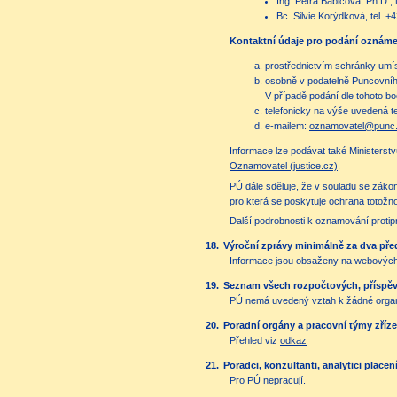
Ing. Petra Babičová, Ph.D.,
Bc. Silvie Korýdková, tel. 
Kontaktní údaje pro podání oznáme
prostřednictvím schránky umís
osobně v podatelně Puncovníh
V případě podání dle tohoto 
telefonicky na výše uvedená t
e-mailem:
oznamovatel@punc.
Informace lze podávat také Ministerst
Oznamovatel (justice.cz)
.
PÚ dále sděluje, že v souladu se záko
pro která se poskytuje ochrana totožn
Další podrobnosti k oznamování protip
18.
Výroční zprávy minimálně za dva před
Informace jsou obsaženy na webových 
19.
Seznam všech rozpočtových, příspěvk
PÚ nemá uvedený vztah k žádné organ
20.
Poradní orgány a pracovní týmy zříz
Přehled viz
odkaz
21.
Poradci, konzultanti, analytici place
Pro PÚ nepracují.