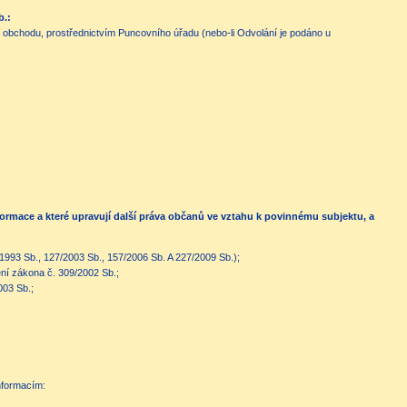
b.:
 a obchodu, prostřednictvím Puncovního úřadu (nebo-li Odvolání je podáno u
formace a které upravují další práva občanů ve vztahu k povinnému subjektu, a
1993 Sb., 127/2003 Sb., 157/2006 Sb. A 227/2009 Sb.);
ění zákona č. 309/2002 Sb.;
003 Sb.;
nformacím: