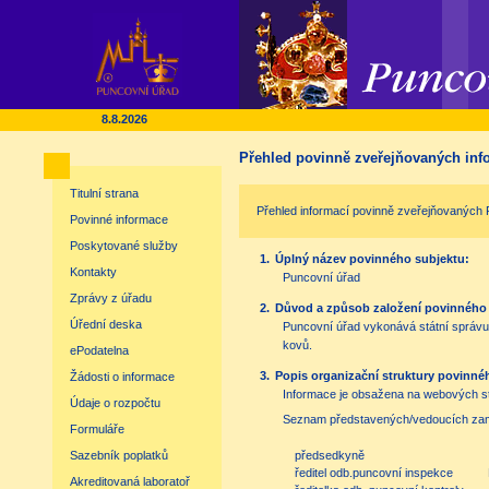
8.8.2026
Přehled povinně zveřejňovaných inf
Titulní strana
Přehled informací povinně zveřejňovaných P
Povinné informace
Poskytované služby
1.
Úplný název povinného subjektu:
Kontakty
Puncovní úřad
Zprávy z úřadu
2.
Důvod a způsob založení povinného s
Úřední deska
Puncovní úřad vykonává státní správu
kovů.
ePodatelna
3.
Popis organizační struktury povinné
Žádosti o informace
Informace je obsažena na webových s
Údaje o rozpočtu
Seznam představených/vedoucích zam
Formuláře
předsedkyně
Sazebník poplatků
ředitel odb.puncovní inspekce
Akreditovaná laboratoř