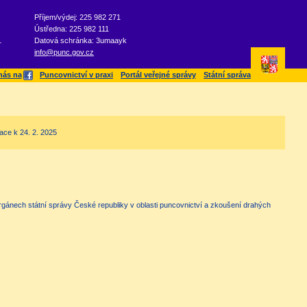
Příjem/výdej: 225 982 271
Ústředna: 225 982 111
1
Datová schránka: 3umaayk
info@punc.gov.cz
nás na
Puncovnictví v praxi
Portál veřejné správy
Státní správa
ace k 24. 2. 2025
ánech státní správy České republiky v oblasti puncovnictví a zkoušení drahých