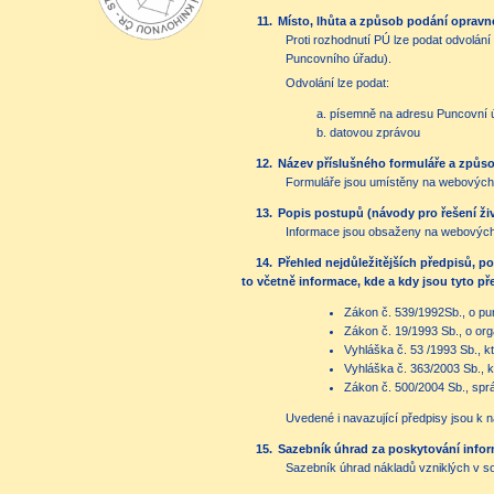
11.
Místo, lhůta a způsob podání opravn
Proti rozhodnutí PÚ lze podat odvolání
Puncovního úřadu).
Odvolání lze podat:
písemně na adresu Puncovní úř
datovou zprávou
12.
Název příslušného formuláře a způsob
Formuláře jsou umístěny na webových
13.
Popis postupů (návody pro řešení živ
Informace jsou obsaženy na webových
14.
Přehled nejdůležitějších předpisů, p
to včetně informace, kde a kdy jsou tyto p
Zákon č. 539/1992Sb., o pu
Zákon č. 19/1993 Sb., o or
Vyhláška č. 53 /1993 Sb., k
Vyhláška č. 363/2003 Sb., 
Zákon č. 500/2004 Sb., sprá
Uvedené i navazující předpisy jsou k 
15.
Sazebník úhrad za poskytování infor
Sazebník úhrad nákladů vzniklých v so