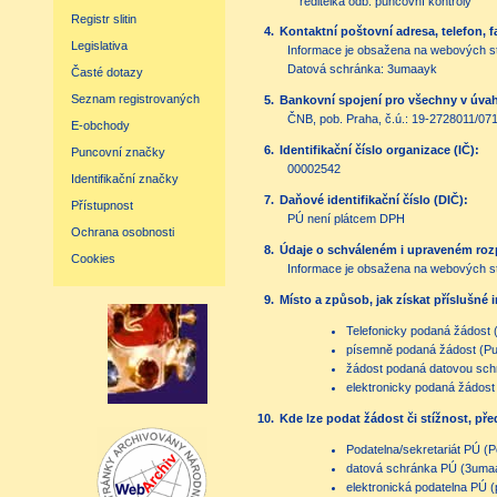
ředitelka odb. puncovní kontroly
Registr slitin
4.
Kontaktní poštovní adresa, telefon, f
Legislativa
Informace je obsažena na webových s
Datová schránka: 3umaayk
Časté dotazy
Seznam registrovaných
5.
Bankovní spojení pro všechny v úvahu
ČNB, pob. Praha, č.ú.: 19-2728011/07
E-obchody
6.
Identifikační číslo organizace (IČ):
Puncovní značky
00002542
Identifikační značky
7.
Daňové identifikační číslo (DIČ):
Přístupnost
PÚ není plátcem DPH
Ochrana osobnosti
8.
Údaje o schváleném i upraveném rozp
Cookies
Informace je obsažena na webových s
9.
Místo a způsob, jak získat příslušné 
Telefonicky podaná žádost 
písemně podaná žádost (Pun
žádost podaná datovou sch
elektronicky podaná žádost
10.
Kde lze podat žádost či stížnost, př
Podatelna/sekretariát PÚ (Po
datová schránka PÚ (3uma
elektronická podatelna PÚ (