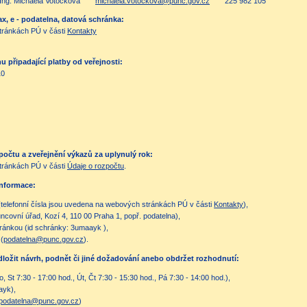
Ing. Michaela Votočková
michaela.votockova@punc.gov.cz
225 982 105
ax, e - podatelna, datová schránka:
tránkách PÚ v části
Kontakty
 připadající platby od veřejnosti:
10
očtu a zveřejnění výkazů za uplynulý rok:
tránkách PÚ v části
Údaje o rozpočtu
.
informace:
(telefonní čísla jsou uvedena na webových stránkách PÚ v části
Kontakty
),
covní úřad, Kozí 4, 110 00 Praha 1, popř. podatelna),
ránkou (id schránky: 3umaayk ),
 (
podatelna@punc.gov.cz
).
edložit návrh, podnět či jiné dožadování anebo obdržet rozhodnutí:
, St 7:30 - 17:00 hod., Út, Čt 7:30 - 15:30 hod., Pá 7:30 - 14:00 hod.),
ayk),
podatelna@punc.gov.cz
)