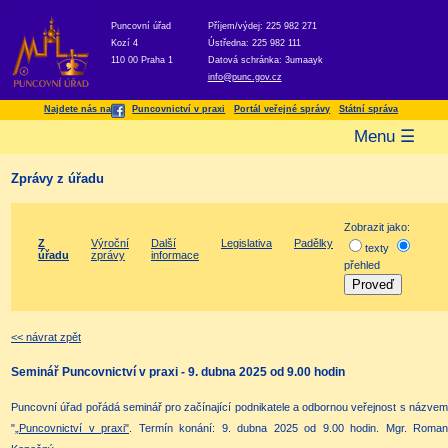
Puncovní úřad
Příjem/výdej: 225 982 271
Kozí 4
Ústředna: 225 982 111
110 00 Praha 1
Datová schránka: 3umaayk
info@punc.gov.cz
Najdete nás na
Puncovnictví v praxi
Portál veřejné správy
Státní správa
Menu ☰
Zprávy z úřadu
Zobrazit jako:
Z
Výroční
Další
Legislativa
Padělky
texty
úřadu
zprávy
informace
přehled
<< návrat zpět
Seminář Puncovnictví v praxi - 9. dubna 2025 od 9.00 hodin
Puncovní úřad pořádá seminář pro začínající podnikatele a odbornou veřejnost s názvem
"
„Puncovnictví v praxi"
. Termín konání: 9. dubna 2025 od 9.00 hodin. Mgr. Roman