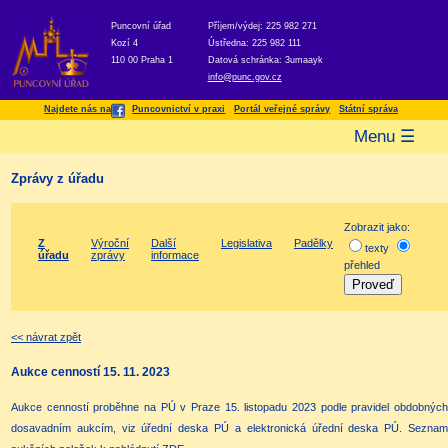
Puncovní úřad
Příjem/výdej: 225 982 271
Kozí 4
Ústředna: 225 982 111
110 00 Praha 1
Datová schránka: 3umaayk
info@punc.gov.cz
Najdete nás na
Puncovnictví v praxi
Portál veřejné správy
Státní správa
Menu ☰
Zprávy z úřadu
Zobrazit jako:
Z
Výroční
Další
Legislativa
Padělky
texty
úřadu
zprávy
informace
přehled
<< návrat zpět
Aukce cenností 15. 11. 2023
Aukce cenností proběhne na PÚ v Praze 15. listopadu 2023 podle pravidel obdobných
dosavadním aukcím, viz úřední deska PÚ a elektronická úřední deska PÚ. Seznam