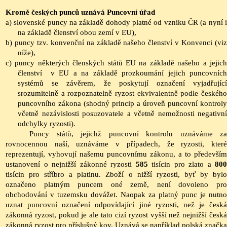
Kromě českých punců uznává Puncovní úřad
a) slovenské puncy na základě dohody platné od vzniku ČR (a nyní i
na základě členství obou zemí v EU),
b) puncy tzv. konvenční na základě našeho členství v Konvenci (viz
níže),
c) puncy některých členských států EU na základě našeho a jejich
členství v EU a na základě prozkoumání jejich puncovních
systémů se závěrem, že poskytují označení vyjadřující
srozumitelně a rozpoznatelně ryzost ekvivalentně podle českého
puncovního zákona (shodný princip a úroveň puncovní kontroly
včetně nezávislosti posuzovatele a včetně nemožnosti negativní
odchylky ryzosti).
Puncy států, jejichž puncovní kontrolu uznáváme za
rovnocennou naší, uznáváme v případech, že ryzosti, které
reprezentují, vyhovují našemu puncovnímu zákonu, a to především
ustanovení o nejnižší zákonné ryzosti
585
tisícin pro zlato a
800
tisícin pro stříbro a platinu. Zboží o nižší ryzosti, byť by bylo
označeno platným puncem oné země, není dovoleno pro
obchodování v tuzemsku dovážet. Naopak za platný punc je nutno
uznat puncovní označení odpovídající jiné ryzosti, než je česká
zákonná ryzost, pokud je ale tato cizí ryzost vyšší než nejnižší česká
zákonná ryzost pro příslušný kov. Uznává se například polská značka