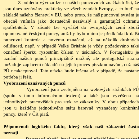
Z pohledu vývozu lze o našich puncovních značkách říci, že
jsou dnes uznávány prakticky ve všech zemích Evropy, a to buď na
základě našeho členství v EU, nebo proto, že náš puncovní systém je
obecně vnímán jako dostatečně nezávislý a garantující ochranu
spotřebitelů. V zásadě lze vyvážet do evropských zemí zboží
opuncované českými puncy, aniž by bylo nutno je předkládat k další
puncovní kontrole a novému označení, až na několik drobných
odlišností, např. v případě Velké Británie je vždy požadováno také
označení šperku
ryzostním
číslem v tisícinách. V Portugalsku je
uznání našich punců principiálně možné, ale portugalská strana
požaduje zaplacení nákladů na jejich proces přezkoumávání, což náš
PÚ
neakceptoval. Tato otázka bude řešena až v případě, že nastane
potřeba ji řešit.
Vyobrazení uznávaných punců
Vyobrazení jsou zveřejněna na webových stránkách
P
(spolu s tímto informačním textem) a také jsou vyvěšena na
jednotlivých pracovištích pro styk se zákazníky. V obou případech
jsou u každého jednotlivého státu barevně vyznačeny konkrétní
puncy, které v ČR platí.
Připomenutí logického faktu, který však naši zákazníci často
neznají
Dovezené zboží, které se nemusí předkládat k puncovní