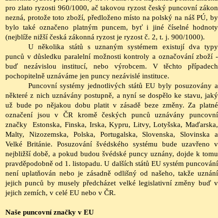
pro zlato ryzosti 960/1000, ač takovou ryzost český puncovní zákon
nezná, protože toto zboží, předloženo místo na polský na náš
PÚ
, b
bylo také označeno platným puncem, byť i jiné číselné hodnoty
(nejblíže nižší česká zákonná ryzost je ryzost č. 2,
t
.
j
. 900/1000).
U několika států s uznaným systémem existují dva typy
punců v důsledku paralelní možnosti kontroly a označování zboží -
buď nezávislou institucí, nebo výrobcem. V těchto případech
pochopitelně uznáváme jen puncy nezávislé instituce.
Puncovní systémy jednotlivých států EU byly posuzovány a
některé z nich uznávány postupně, a nyní se dospělo ke stavu, jaký
už bude po nějakou dobu platit v zásadě beze změny. Za platné
označení jsou v ČR kromě českých punců uznávány puncovní
značky Estonska, Finska, Irska, Kypru, Litvy, Lotyšska, Maďarska,
Malty, Nizozemska, Polska, Portugalska, Slovenska, Slovinska a
Velké Británie. Posuzování švédského systému bude uzavřeno v
nejbližší době, a pokud budou švédské puncy uznány, dojde k tomu
pravděpodobně od 1. listopadu. U dalších států EU systém puncování
není uplatňován nebo je zásadně odlišný od našeho, takže uznání
jejich punců by musely předcházet velké legislativní změny buď v
jejich zemích, v celé EU nebo v ČR.
Naše puncovní značky v EU