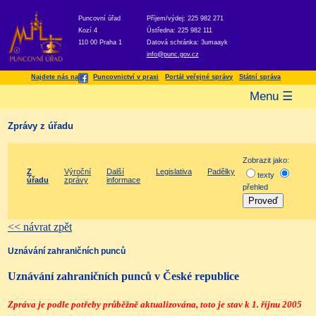
Puncovní úřad
Příjem/výdej: 225 982 271
Kozí 4
Ústředna: 225 982 111
110 00 Praha 1
Datová schránka: 3umaayk
info@punc.gov.cz
Najdete nás na
Puncovnictví v praxi
Portál veřejné správy
Státní správa
Menu ☰
Zprávy z úřadu
Zobrazit jako:
Z
Výroční
Další
Legislativa
Padělky
texty
úřadu
zprávy
informace
přehled
<< návrat zpět
Uznávání zahraničních punců
Uznávání zahraničních punců v České republice
Zpráva je podle potřeby průběžně aktualizována, toto je stav k 1. říjnu 2005